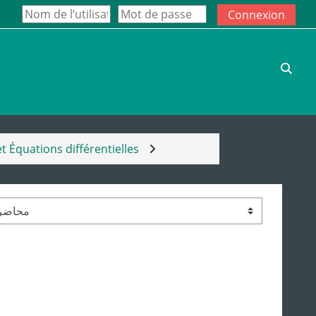
Connexion
Activ
et Équations différentielles
محاضرات