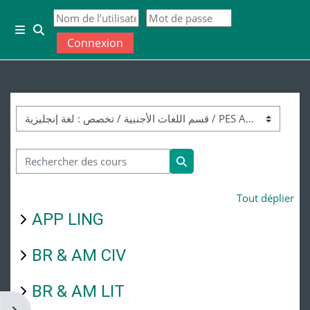
Passer au contenu principal
Panneau latéral
Connexion
Activer/désactiver la saisie de recherche
Catégories de cours
Rechercher des cours
Rechercher des cours
Tout déplier
APP LING
BR & AM CIV
BR & AM LIT